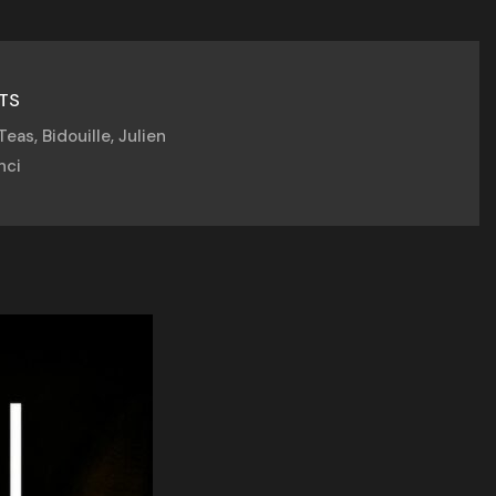
TS
eas, Bidouille, Julien
nci